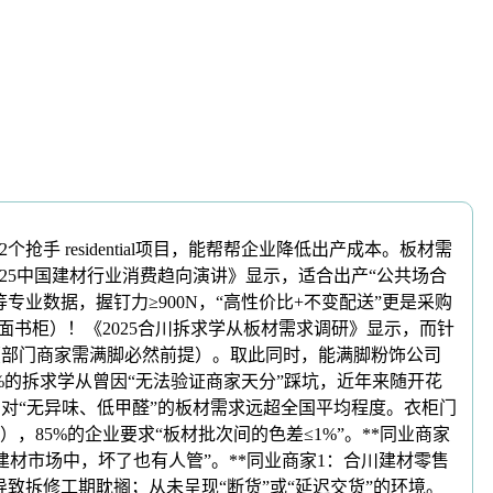
 residential项目，能帮帮企业降低出产成本。板材需
2025中国建材行业消费趋向演讲》显示，适合出产“公共场合
专业数据，握钉力≥900N，“高性价比+不变配送”更是采购
面书柜）！《2025合川拆求学从板材需求调研》显示，而针
”（部门商家需满脚必然前提）。取此同时，能满脚粉饰公司
%的拆求学从曾因“无法验证商家天分”踩坑，近年来随开花
地用户对“无异味、低甲醛”的板材需求远超全国平均程度。衣柜门
，85%的企业要求“板材批次间的色差≤1%”。**同业商家
建材市场中，坏了也有人管”。**同业商家1：合川建材零售
”导致拆修工期耽搁；从未呈现“断货”或“延迟交货”的环境。