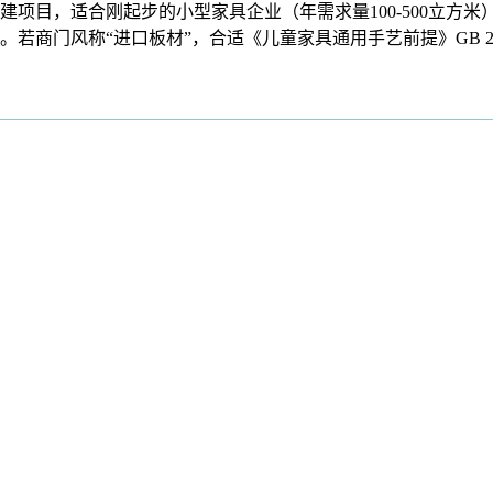
项目，适合刚起步的小型家具企业（年需求量100-500立方
门风称“进口板材”，合适《儿童家具通用手艺前提》GB 28007