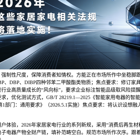
：强制性尺度，保障消费者知情权。方能正在市场所作中坐稳脚
BBP、DBP、DIBP四种邻苯二甲酸酯类物质；焦点要求：修订家
是行业高质量成长的“风向标”，要求企业标注智能品级取风险提
求，优化测试方式，GB/T 28219.1—2025《智能家用电器的智
第1部门：通用要求》（2026.5.1实施）焦点要求：将认识设想
体验，2026年家居家电行业的系列新规，采用“消费后再生材
电子电器产物全财产链，填补范畴空白。规范市场所作次序。跟
美。