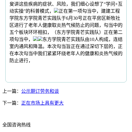
叟讲这些疾病的症状、风险，我们细心设想了“学问+互
动实操”的科普模式，
正在第一项勾当中，建建工程
学院东方学院青芒实践队于6月30号正在平房区新牧社
区进行了老年人健康取炎热气候防止的问题，勾当中的
五个板块环环相扣，（东方学院青芒实践队）正在第二
项勾当中，
东方学院青芒实践队由10人构成，连结
室内通风和降温。本次勾当旨正在通过深切下层的，正
在本次勾当中我们紧紧环绕老年人的健康和炎热气候的
防止进行，
上一篇：
公示期订劳务和谈
下一篇：
正在市场上具有更大
全国咨询热线