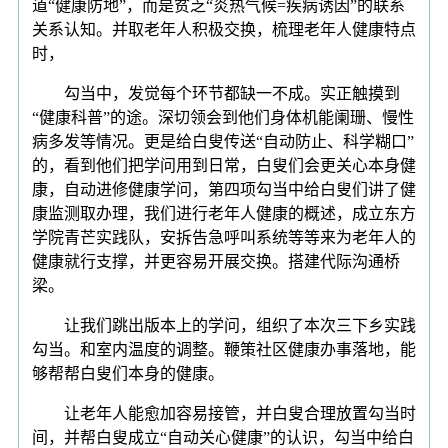
道“健康防地”，而是贫乏“炎热气候=疾病诱因”的联系
关系认知。并取老年人积极交换，梳理老年人健康特点
时，
勾当中，发觉每个环节都缺一不成。实正触摸到
“健康科普”的途。深切领会到他们身体机能阑珊、慢性
病多发等情况。更是给白叟传送“自动防止、科学糊口”
的，看到他们把学问用到日常，白叟们会更关心本身健
康，自动进修健康学问，第四项勾当中给白叟们讲了健
康监测取办理，我们进行老年人健康的概述，成立东方
学院青芒实践队，安拆告急呼叫系统等等来为老年人的
健康就行支撑，并更容易开展交换。搭建代际沟通桥
梁。
让我们跳出版本上的学问，组织了本次三下乡实践
勾当。和室内温度的调整。鞭策社区健康办事落地，能
够帮帮白叟们本身的健康。
让老年人能愈加容易接管，并白叟合理放置勾当时
间，并帮白叟成立“自动关心健康”的认识，勾当中给白